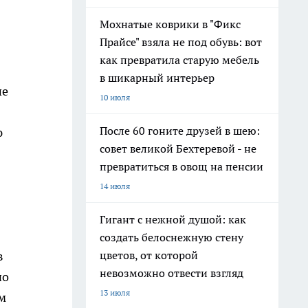
Мохнатые коврики в "Фикс
Прайсе" взяла не под обувь: вот
как превратила старую мебель
в шикарный интерьер
ше
10 июля
После 60 гоните друзей в шею:
ю
совет великой Бехтеревой - не
превратиться в овощ на пенсии
14 июля
Гигант с нежной душой: как
создать белоснежную стену
в
цветов, от которой
невозможно отвести взгляд
но
13 июля
м