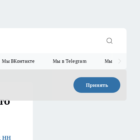
Мы ВКонтакте
Мы в Telegram
Мы в MAX
Принять
то
д НН