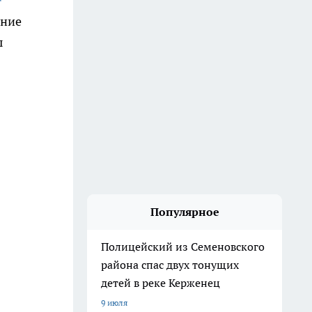
ание
ы
Популярное
Полицейский из Семеновского
района спас двух тонущих
детей в реке Керженец
9 июля