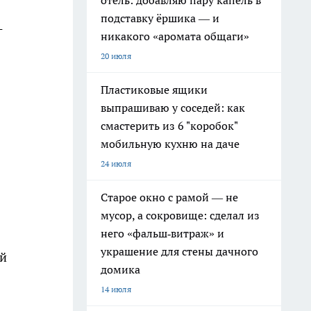
отель: добавляю пару капель в
подставку ёршика — и
-
никакого «аромата общаги»
20 июля
Пластиковые ящики
выпрашиваю у соседей: как
смастерить из 6 "коробок"
мобильную кухню на даче
24 июля
Старое окно с рамой — не
мусор, а сокровище: сделал из
него «фальш‑витраж» и
украшение для стены дачного
ой
домика
14 июля