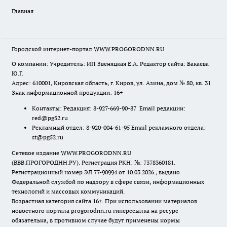
Главная
Городской интернет-портал WWW.PROGORODNN.RU
О компании: Учредитель: ИП Звеняцкая Е.А. Редактор сайта: Бакаева
Ю.Г.
Адрес: 610001, Кировская область, г. Киров, ул. Азина, дом № 80, кв. 31
Знак информационной продукции: 16+
Контакты: Редакция: 8-927-669-90-87 Email редакции:
red@pg52.ru
Рекламный отдел: 8-920-004-61-95 Email рекламного отдела:
st@pg52.ru
Сетевое издание WWW.PROGORODNN.RU
(ВВВ.ПРОГОРОДНН.РУ). Регистрация РКН: №: 7378360181.
Регистрационный номер ЭЛ 77-90994 от 10.03.2026., выдано
Федеральной службой по надзору в сфере связи, информационных
технологий и массовых коммуникаций.
Возрастная категория сайта 16+. При использовании материалов
новостного портала progorodnn.ru гиперссылка на ресурс
обязательна
,
в противном случае будут применены нормы