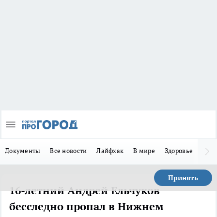
Документы
Все новости
Лайфхак
В мире
Здоровье
Зака
Принять
16-летний Андрей Ельчуков
бесследно пропал в Нижнем