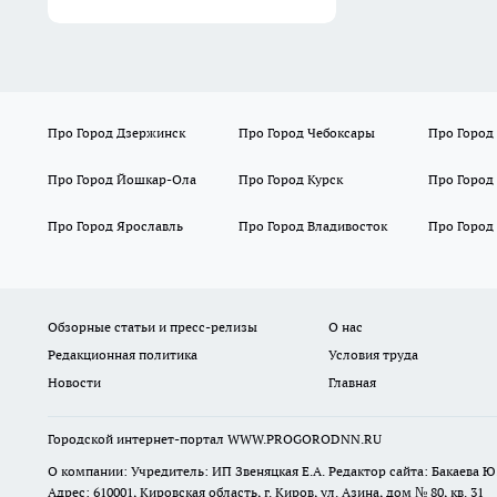
Про Город Дзержинск
Про Город Чебоксары
Про Город
Про Город Йошкар-Ола
Про Город Курск
Про Город
Про Город Ярославль
Про Город Владивосток
Про Город
Обзорные статьи и пресс-релизы
О нас
Редакционная политика
Условия труда
Новости
Главная
Городской интернет-портал WWW.PROGORODNN.RU
О компании: Учредитель: ИП Звеняцкая Е.А. Редактор сайта: Бакаева Ю.
Адрес: 610001, Кировская область, г. Киров, ул. Азина, дом № 80, кв. 31