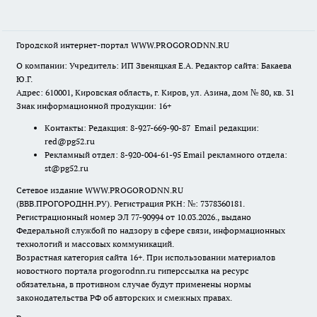
Городской интернет-портал WWW.PROGORODNN.RU
О компании: Учредитель: ИП Звеняцкая Е.А. Редактор сайта: Бакаева
Ю.Г.
Адрес: 610001, Кировская область, г. Киров, ул. Азина, дом № 80, кв. 31
Знак информационной продукции: 16+
Контакты: Редакция: 8-927-669-90-87 Email редакции:
red@pg52.ru
Рекламный отдел: 8-920-004-61-95 Email рекламного отдела:
st@pg52.ru
Сетевое издание WWW.PROGORODNN.RU
(ВВВ.ПРОГОРОДНН.РУ). Регистрация РКН: №: 7378360181.
Регистрационный номер ЭЛ 77-90994 от 10.03.2026., выдано
Федеральной службой по надзору в сфере связи, информационных
технологий и массовых коммуникаций.
Возрастная категория сайта 16+. При использовании материалов
новостного портала progorodnn.ru гиперссылка на ресурс
обязательна
,
в противном случае будут применены нормы
законодательства РФ об авторских и смежных правах.