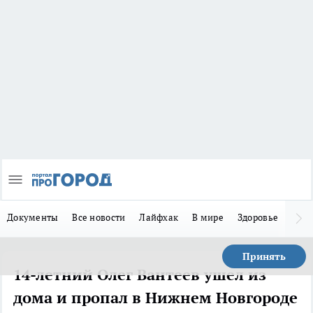
Документы
Все новости
Лайфхак
В мире
Здоровье
Зака
Принять
14-летний Олег Вантеев ушел из
дома и пропал в Нижнем Новгороде