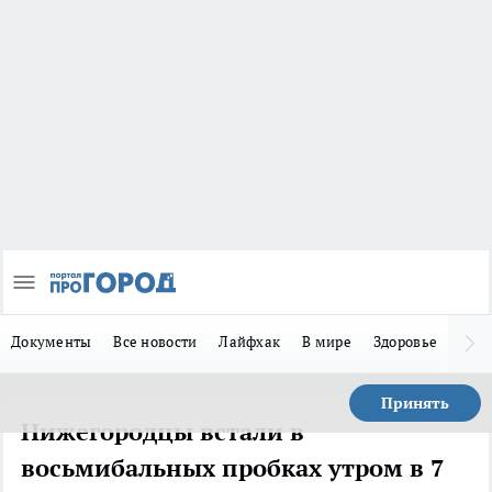
Документы
Все новости
Лайфхак
В мире
Здоровье
Зака
Принять
Нижегородцы встали в
восьмибальных пробках утром в 7