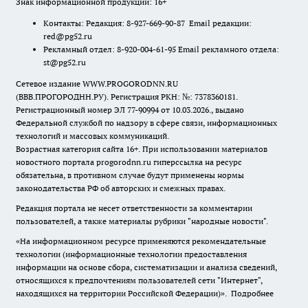
Знак информационной продукции: 16+
Контакты: Редакция: 8-927-669-90-87 Email редакции:
red@pg52.ru
Рекламный отдел: 8-920-004-61-95 Email рекламного отдела:
st@pg52.ru
Сетевое издание WWW.PROGORODNN.RU
(ВВВ.ПРОГОРОДНН.РУ). Регистрация РКН: №: 7378360181.
Регистрационный номер ЭЛ 77-90994 от 10.03.2026., выдано
Федеральной службой по надзору в сфере связи, информационных
технологий и массовых коммуникаций.
Возрастная категория сайта 16+. При использовании материалов
новостного портала progorodnn.ru гиперссылка на ресурс
обязательна
,
в противном случае будут применены нормы
законодательства РФ об авторских и смежных правах.
Редакция портала не несет ответственности за комментарии
пользователей, а также материалы рубрики "народные новости".
«На информационном ресурсе применяются рекомендательные
технологии (информационные технологии предоставления
информации на основе сбора, систематизации и анализа сведений,
относящихся к предпочтениям пользователей сети "Интернет",
находящихся на территории Российской Федерации)».
Подробнее