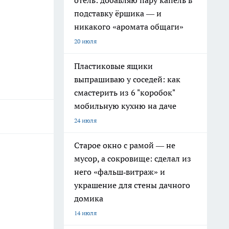
отель: добавляю пару капель в
подставку ёршика — и
никакого «аромата общаги»
20 июля
Пластиковые ящики
выпрашиваю у соседей: как
смастерить из 6 "коробок"
мобильную кухню на даче
24 июля
Старое окно с рамой — не
мусор, а сокровище: сделал из
него «фальш‑витраж» и
украшение для стены дачного
домика
14 июля