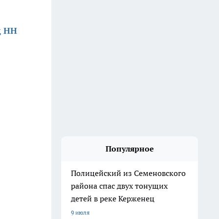
д НН
Популярное
Полицейский из Семеновского
района спас двух тонущих
детей в реке Керженец
9 июля