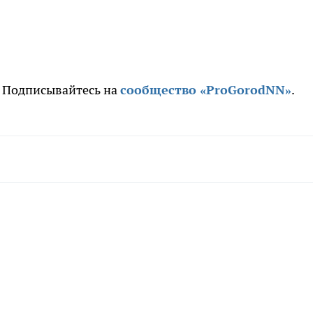
. Подписывайтесь на
сообщ
ество «ProGorodNN»
.