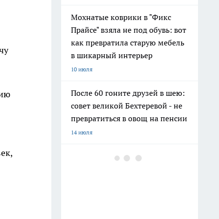
Мохнатые коврики в "Фикс
Прайсе" взяла не под обувь: вот
как превратила старую мебель
чу
в шикарный интерьер
10 июля
После 60 гоните друзей в шею:
сию
совет великой Бехтеревой - не
превратиться в овощ на пенсии
14 июля
ек,
Гигант с нежной душой: как
создать белоснежную стену
цветов, от которой
невозможно отвести взгляд
13 июля