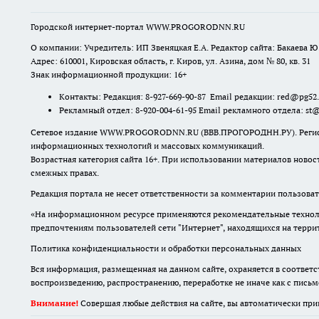
Городской интернет-портал WWW.PROGORODNN.RU
О компании: Учредитель: ИП Звеняцкая Е.А. Редактор сайта: Бакаева Ю.
Адрес: 610001, Кировская область, г. Киров, ул. Азина, дом № 80, кв. 31
Знак информационной продукции: 16+
Контакты: Редакция: 8-927-669-90-87 Email редакции: red@pg52
Рекламный отдел: 8-920-004-61-95 Email рекламного отдела: st
Сетевое издание WWW.PROGORODNN.RU (ВВВ.ПРОГОРОДНН.РУ). Регистраци
информационных технологий и массовых коммуникаций.
Возрастная категория сайта 16+. При использовании материалов новос
смежных правах.
Редакция портала не несет ответственности за комментарии пользоват
«На информационном ресурсе применяются рекомендательные техноло
предпочтениям пользователей сети "Интернет", находящихся на терр
Политика конфиденциальности и обработки персональных данных
Вся информация, размещенная на данном сайте, охраняется в соответс
воспроизведению, распространению, переработке не иначе как с пись
Внимание!
Совершая любые действия на сайте, вы автоматически при