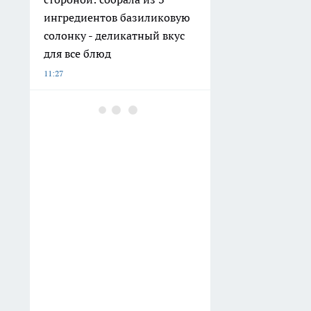
ингредиентов базиликовую
солонку - деликатный вкус
для все блюд
11:27
Пьяная компания устроила
непристойное секс-шоу
прямо на улице в Нижнем
Новгороде
11:09
Детские сады в Княгинине и
Сеченове готовятся к
открытию после
комплексного капитального
ремонта
10:51