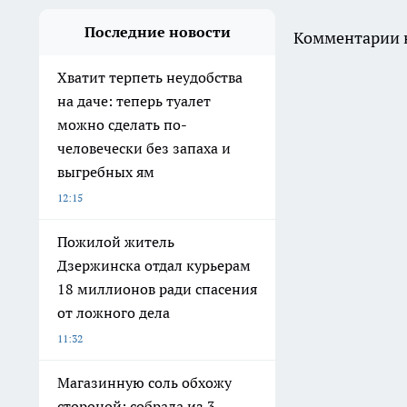
Последние новости
Комментарии н
Хватит терпеть неудобства
на даче: теперь туалет
можно сделать по-
человечески без запаха и
выгребных ям
12:15
Пожилой житель
Дзержинска отдал курьерам
18 миллионов ради спасения
от ложного дела
11:32
Магазинную соль обхожу
стороной: собрала из 3