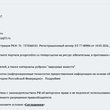
Г.
.ru
@pg52.ru
я РКН: №: 7378360181. Регистрационный номер ЭЛ 77-90994 от 10.03.2026., 
тного портала progorodnn.ru гиперссылка на ресурс обязательна
,
в противном 
елей, а также материалы рубрики "народные новости".
гии (информационные технологии предоставления информации на основе сбор
итории Российской Федерации)».
Подробнее
твии с законодательством РФ об авторском праве и не подлежит использовани
менного разрешения правообладателя.
нимаете условия «
Cоглашения
»