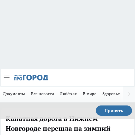
Документы
Все новости
Лайфхак
В мире
Здоровье
Зака
Принять
Канатная дорога в Нижнем
Новгороде перешла на зимний