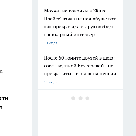
Мохнатые коврики в "Фикс
Прайсе" взяла не под обувь: вот
как превратила старую мебель
в шикарный интерьер
10 июля
После 60 гоните друзей в шею:
совет великой Бехтеревой - не
ли
превратиться в овощ на пенсии
14 июля
Шоколад, достойный короны:
сти
любимый десерт Елизаветы II
я
по простому рецепту из
Букингемского дворца
16 июля