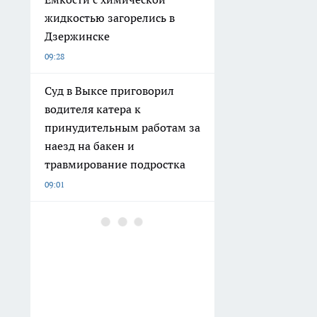
жидкостью загорелись в
Дзержинске
09:28
Суд в Выксе приговорил
водителя катера к
принудительным работам за
наезд на бакен и
травмирование подростка
09:01
Внучка приехала учиться и
заняла нашу квартиру:
почему мы с мужем сбежали
на дачу и остались довольны
08:30