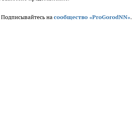
. Подписывайтесь на
сообщ
ество «ProGorodNN»
.