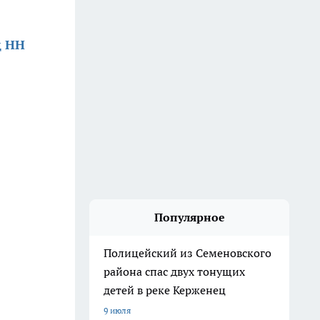
д НН
Популярное
Полицейский из Семеновского
района спас двух тонущих
детей в реке Керженец
9 июля