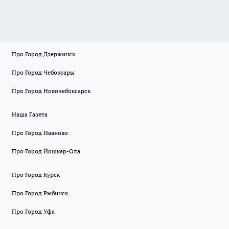
Про Город Дзержинск
Про Город Чебоксары
Про Город Новочебоксарск
Наша Газета
Про Город Иваново
Про Город Йошкар-Ола
Про Город Курск
Про Город Рыбинск
Про Город Уфа