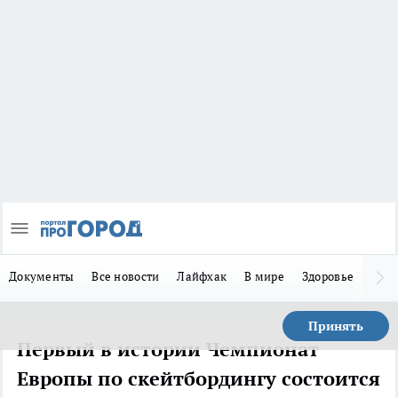
Документы
Все новости
Лайфхак
В мире
Здоровье
Зака
Принять
Первый в истории Чемпионат
Европы по скейтбордингу состоится