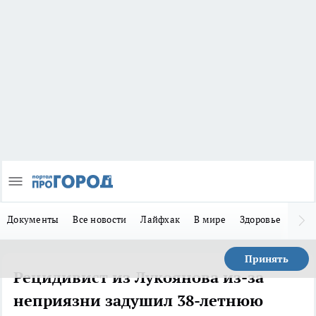
Документы
Все новости
Лайфхак
В мире
Здоровье
Зака
Принять
Рецидивист из Лукоянова из-за
неприязни задушил 38-летнюю