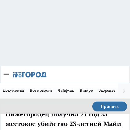
Документы
Все новости
Лайфхак
В мире
Здоровье
Зака
Принять
Нижегородец получил 21 год за
жестокое убийство 23-летней Майи