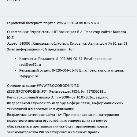
Городской интернет-портал WWW.PROGORODNN.RU
О компании: Учредитель: ИП Звеняцкая Е.А. Редактор сайта: Бакаева
Ю.Г.
Адрес: 610001, Кировская область, г. Киров, ул. Азина, дом № 80, кв. 31
Знак информационной продукции: 16+
Контакты: Редакция: 8-927-669-90-87 Email редакции:
red@pg52.ru
Рекламный отдел: 8-920-004-61-95 Email рекламного отдела:
st@pg52.ru
Сетевое издание WWW.PROGORODNN.RU
(ВВВ.ПРОГОРОДНН.РУ). Регистрация РКН: №: 7378360181.
Регистрационный номер ЭЛ 77-90994 от 10.03.2026., выдано
Федеральной службой по надзору в сфере связи, информационных
технологий и массовых коммуникаций.
Возрастная категория сайта 16+. При использовании материалов
новостного портала progorodnn.ru гиперссылка на ресурс
обязательна
,
в противном случае будут применены нормы
законодательства РФ об авторских и смежных правах.