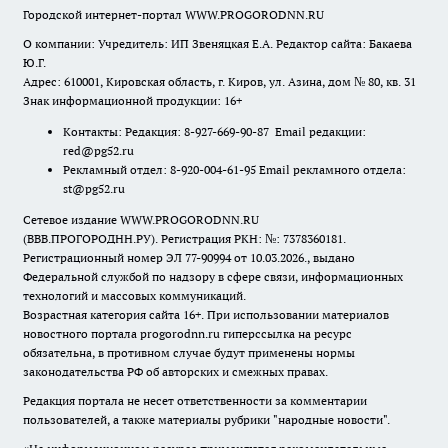
Городской интернет-портал WWW.PROGORODNN.RU
О компании: Учредитель: ИП Звеняцкая Е.А. Редактор сайта: Бакаева
Ю.Г.
Адрес: 610001, Кировская область, г. Киров, ул. Азина, дом № 80, кв. 31
Знак информационной продукции: 16+
Контакты: Редакция: 8-927-669-90-87 Email редакции:
red@pg52.ru
Рекламный отдел: 8-920-004-61-95 Email рекламного отдела:
st@pg52.ru
Сетевое издание WWW.PROGORODNN.RU
(ВВВ.ПРОГОРОДНН.РУ). Регистрация РКН: №: 7378360181.
Регистрационный номер ЭЛ 77-90994 от 10.03.2026., выдано
Федеральной службой по надзору в сфере связи, информационных
технологий и массовых коммуникаций.
Возрастная категория сайта 16+. При использовании материалов
новостного портала progorodnn.ru гиперссылка на ресурс
обязательна
,
в противном случае будут применены нормы
законодательства РФ об авторских и смежных правах.
Редакция портала не несет ответственности за комментарии
пользователей, а также материалы рубрики "народные новости".