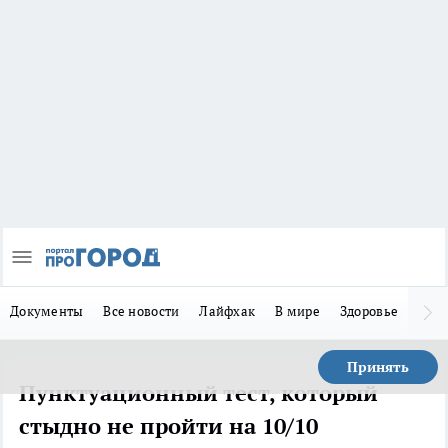
Документы
Все новости
Лайфхак
В мире
Здоровье
Зака
Принять
Пунктуационный тест, который
стыдно не пройти на 10/10