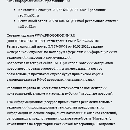
Знак информационной продукции: 16+
Контакты: Редакция: 8-927-669-90-87 Email редакции:
red@pg52.ru
Рекламный отдел: 8-920-004-61-95 Email рекламного отдела:
st@pg52.ru
Сетевое издание WWW.PROGORODNN.RU
(ВВВ.ПРОГОРОДНН.РУ). Регистрация РКН: №: 7378360181.
Регистрационный номер ЭЛ 77-90994 от 10.03.2026., выдано
Федеральной службой по надзору в сфере связи, информационных
технологий и массовых коммуникаций.
Возрастная категория сайта 16+. При использовании материалов
новостного портала progorodnn.ru гиперссылка на ресурс
обязательна
,
в противном случае будут применены нормы
законодательства РФ об авторских и смежных правах.
Редакция портала не несет ответственности за комментарии
пользователей, а также материалы рубрики "народные новости".
«На информационном ресурсе применяются рекомендательные
технологии (информационные технологии предоставления
информации на основе сбора, систематизации и анализа сведений,
относящихся к предпочтениям пользователей сети "Интернет",
находящихся на территории Российской Федерации)».
Подробнее