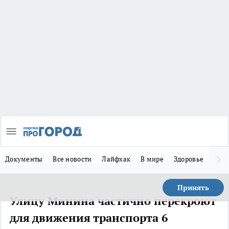
Документы
Все новости
Лайфхак
В мире
Здоровье
Зака
Принять
Улицу Минина частично перекроют
для движения транспорта 6