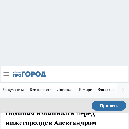
Документы
Все новости
Лайфхак
В мире
Здоровье
Зака
Принять
Полиция извинилась перед
нижегородцев Александром