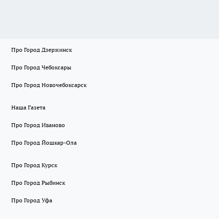
Про Город Дзержинск
Про Город Чебоксары
Про Город Новочебоксарск
Наша Газета
Про Город Иваново
Про Город Йошкар-Ола
Про Город Курск
Про Город Рыбинск
Про Город Уфа