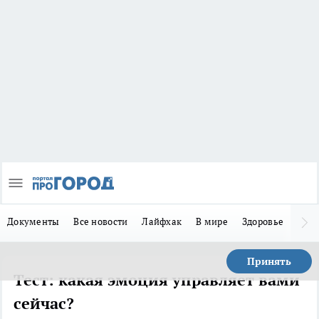
Документы
Все новости
Лайфхак
В мире
Здоровье
Зака
Принять
Тест: какая эмоция управляет вами
сейчас?