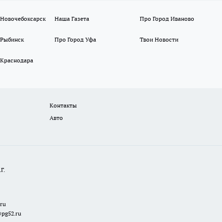
 Новочебоксарск
Наша Газета
Про Город Иваново
 Рыбинск
Про Город Уфа
Твои Новости
 Краснодара
Контакты
Авто
Г.
.ru
@pg52.ru