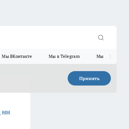
Мы ВКонтакте
Мы в Telegram
Мы в MAX
Принять
д НН