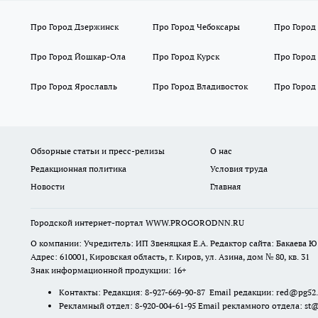
Про Город Дзержинск
Про Город Чебоксары
Про Город
Про Город Йошкар-Ола
Про Город Курск
Про Город
Про Город Ярославль
Про Город Владивосток
Про Город
Обзорные статьи и пресс-релизы
О нас
Редакционная политика
Условия труда
Новости
Главная
Городской интернет-портал WWW.PROGORODNN.RU
О компании: Учредитель: ИП Звеняцкая Е.А. Редактор сайта: Бакаева Ю.
Адрес: 610001, Кировская область, г. Киров, ул. Азина, дом № 80, кв. 31
Знак информационной продукции: 16+
Контакты: Редакция: 8-927-669-90-87 Email редакции: red@pg52
Рекламный отдел: 8-920-004-61-95 Email рекламного отдела: st