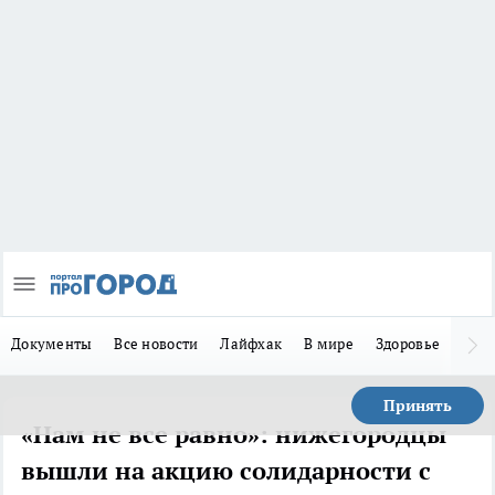
Документы
Все новости
Лайфхак
В мире
Здоровье
Зака
Принять
«Нам не все равно»: нижегородцы
вышли на акцию солидарности с