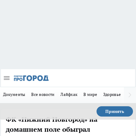
Документы
Все новости
Лайфхак
В мире
Здоровье
Зака
Принять
ФК «Нижний Новгород» на
домашнем поле обыграл