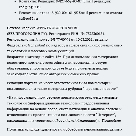
Контакты: Редакция: 8-927-669-90-87 Email редакции:
red@pg52.ru
Рекламный отдел: 8-920-004-61-95 Email рекламного отдела:
st@pg52.ru
Сетевое издание WWW.PROGORODNN.RU
(ВВВ.ПРОГОРОДНН.РУ). Регистрация РКН: №: 7378360181.
Регистрационный номер ЭЛ 77-90994 от 10.03.2026., выдано
Федеральной службой по надзору в сфере связи, информационных
технологий и массовых коммуникаций.
Возрастная категория сайта 16+. При использовании материалов
новостного портала progorodnn.ru гиперссылка на ресурс
обязательна
,
в противном случае будут применены нормы
законодательства РФ об авторских и смежных правах.
Редакция портала не несет ответственности за комментарии
пользователей, а также материалы рубрики "народные новости".
«На информационном ресурсе применяются рекомендательные
технологии (информационные технологии предоставления
информации на основе сбора, систематизации и анализа сведений,
относящихся к предпочтениям пользователей сети "Интернет",
находящихся на территории Российской Федерации)».
Подробнее
Политика конфиденциальности и обработки персональных данных