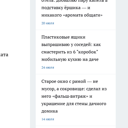
отель: добавляю пару капель в
подставку ёршика — и
никакого «аромата общаги»
20 июля
Пластиковые ящики
выпрашиваю у соседей: как
смастерить из 6 "коробок"
ната
мобильную кухню на даче
24 июля
Старое окно с рамой — не
мусор, а сокровище: сделал из
него «фальш‑витраж» и
украшение для стены дачного
домика
14 июля