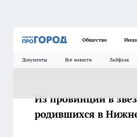
Общество
Инц
Документы
Все новости
Лайфхак
Из провинции в звез
родившихся в Нижн