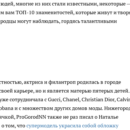
юдей, многие из них стали известными, некоторые 
м вам ТОП-10 знаменитостей, которые живут и твор
ородцы могут наблюдать, гордясь талантливыми
стностью, актриса и филантроп родилась в городе
своей карьере, но и является матерью пятерых детей.
 сотрудничала с Gucci, Chanel, Christian Dior, Calvi
e&Gabbana и с множеством других домов моды. Нижегор
ячкой, ProGorodNN также не раз писал о Наталье
 о том, что
супермодель украсила собой обложку