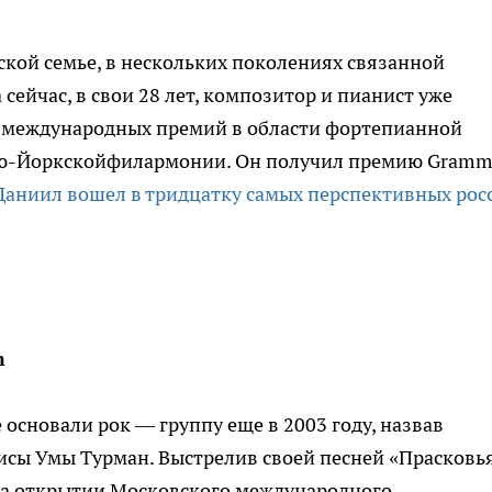
кой семье, в нескольких поколениях связанной
а сейчас, в свои 28 лет, композитор и пианист уже
 международных премий в области фортепианной
ью-Йоркскойфилармонии. Он получил премию Gram
Даниил вошел в тридцатку самых перспективных рос
m
основали рок — группу еще в 2003 году, назвав
исы Умы Турман. Выстрелив своей песней «Прасковья
на открытии Московского международного