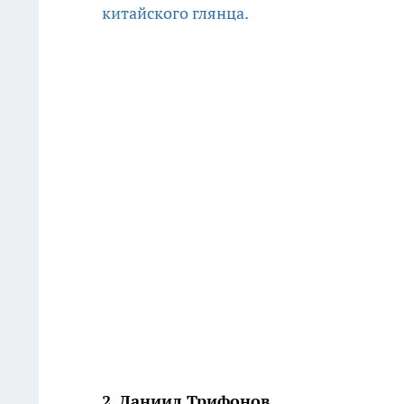
китайского глянца.
2. Даниил Трифонов