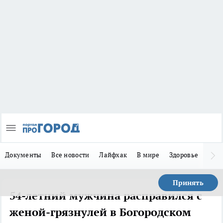
Документы
Все новости
Лайфхак
В мире
Здоровье
Зака
Принять
54-летний мужчина расправился с
женой-грязнулей в Богородском