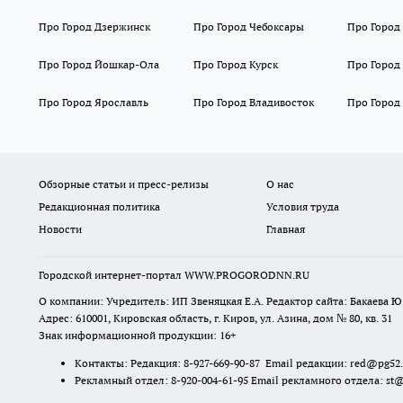
Про Город Дзержинск
Про Город Чебоксары
Про Город
Про Город Йошкар-Ола
Про Город Курск
Про Город
Про Город Ярославль
Про Город Владивосток
Про Город
Обзорные статьи и пресс-релизы
О нас
Редакционная политика
Условия труда
Новости
Главная
Городской интернет-портал WWW.PROGORODNN.RU
О компании: Учредитель: ИП Звеняцкая Е.А. Редактор сайта: Бакаева Ю.
Адрес: 610001, Кировская область, г. Киров, ул. Азина, дом № 80, кв. 31
Знак информационной продукции: 16+
Контакты: Редакция: 8-927-669-90-87 Email редакции: red@pg52
Рекламный отдел: 8-920-004-61-95 Email рекламного отдела: st