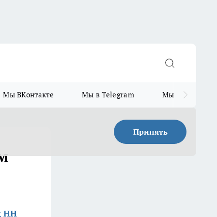
Мы ВКонтакте
Мы в Telegram
Мы в MAX
Принять
м
д НН