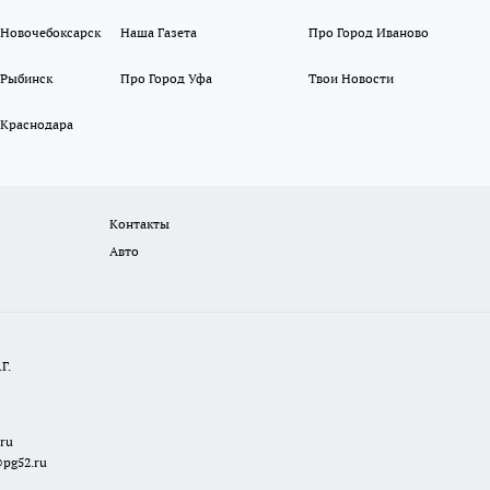
 Новочебоксарск
Наша Газета
Про Город Иваново
 Рыбинск
Про Город Уфа
Твои Новости
 Краснодара
Контакты
Авто
Г.
.ru
@pg52.ru