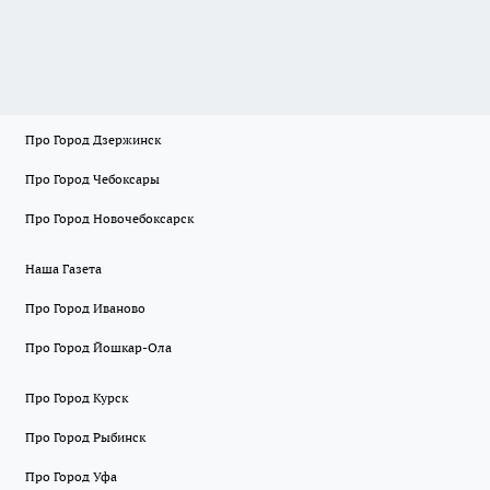
Про Город Дзержинск
Про Город Чебоксары
Про Город Новочебоксарск
Наша Газета
Про Город Иваново
Про Город Йошкар-Ола
Про Город Курск
Про Город Рыбинск
Про Город Уфа