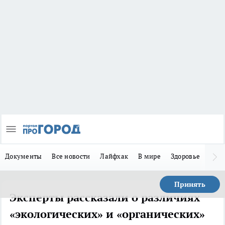
Документы
Все новости
Лайфхак
В мире
Здоровье
Зака
Принять
Эксперты рассказали о различиях
«экологических» и «органических»