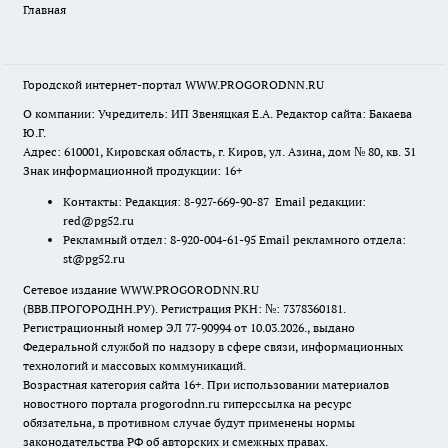
Главная
Городской интернет-портал WWW.PROGORODNN.RU
О компании: Учредитель: ИП Звеняцкая Е.А. Редактор сайта: Бакаева
Ю.Г.
Адрес: 610001, Кировская область, г. Киров, ул. Азина, дом № 80, кв. 31
Знак информационной продукции: 16+
Контакты: Редакция: 8-927-669-90-87 Email редакции:
red@pg52.ru
Рекламный отдел: 8-920-004-61-95 Email рекламного отдела:
st@pg52.ru
Сетевое издание WWW.PROGORODNN.RU
(ВВВ.ПРОГОРОДНН.РУ). Регистрация РКН: №: 7378360181.
Регистрационный номер ЭЛ 77-90994 от 10.03.2026., выдано
Федеральной службой по надзору в сфере связи, информационных
технологий и массовых коммуникаций.
Возрастная категория сайта 16+. При использовании материалов
новостного портала progorodnn.ru гиперссылка на ресурс
обязательна
,
в противном случае будут применены нормы
законодательства РФ об авторских и смежных правах.