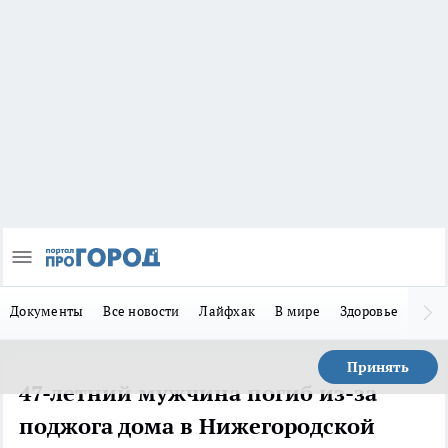
Документы
Все новости
Лайфхак
В мире
Здоровье
Зака
Принять
47-летний мужчина погиб из-за
поджога дома в Нижегородской