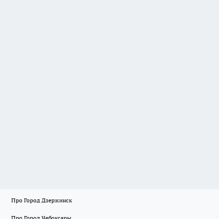
Про Город Дзержинск
Про Город Чебоксары