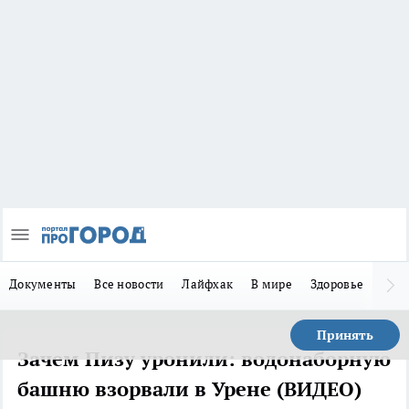
Документы
Все новости
Лайфхак
В мире
Здоровье
Зака
Принять
Зачем Пизу уронили: водонаборную
башню взорвали в Урене (ВИДЕО)