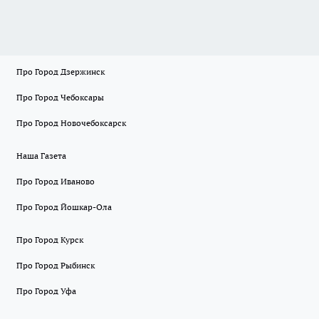
Про Город Дзержинск
Про Город Чебоксары
Про Город Новочебоксарск
Наша Газета
Про Город Иваново
Про Город Йошкар-Ола
Про Город Курск
Про Город Рыбинск
Про Город Уфа