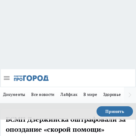
Документы
Все новости
Лайфхак
В мире
Здоровье
Зака
Принять
БСМП Дзержинска оштрафовали за
опоздание «скорой помощи»