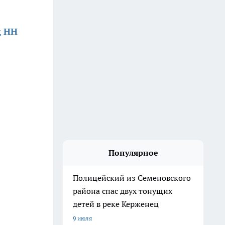
д НН
Популярное
Полицейский из Семеновского
района спас двух тонущих
детей в реке Керженец
9 июля