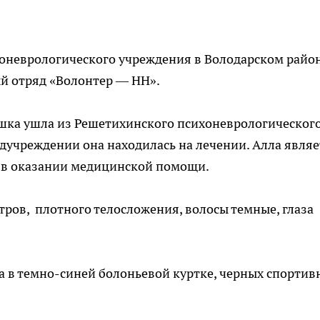
оневрологического учреждения в Володарском район
ый отряд «Волонтер — НН».
ушка ушла из Решетихинского психоневрологическог
едучреждении она находилась на лечении. Алла являе
 в оказании медицинской помощи.
ров, плотного телосложения, волосы темные, глаза
а в темно-синей болоньевой куртке, черных спортив