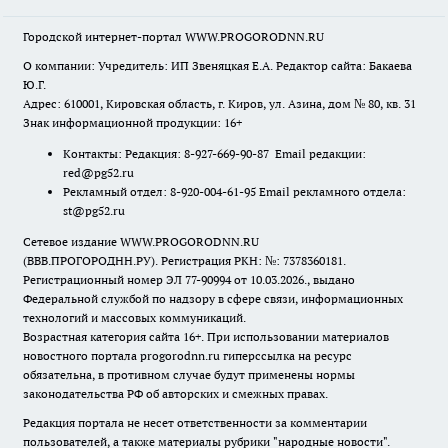
Городской интернет-портал WWW.PROGORODNN.RU
О компании: Учредитель: ИП Звеняцкая Е.А. Редактор сайта: Бакаева
Ю.Г.
Адрес: 610001, Кировская область, г. Киров, ул. Азина, дом № 80, кв. 31
Знак информационной продукции: 16+
Контакты: Редакция: 8-927-669-90-87 Email редакции:
red@pg52.ru
Рекламный отдел: 8-920-004-61-95 Email рекламного отдела:
st@pg52.ru
Сетевое издание WWW.PROGORODNN.RU
(ВВВ.ПРОГОРОДНН.РУ). Регистрация РКН: №: 7378360181.
Регистрационный номер ЭЛ 77-90994 от 10.03.2026., выдано
Федеральной службой по надзору в сфере связи, информационных
технологий и массовых коммуникаций.
Возрастная категория сайта 16+. При использовании материалов
новостного портала progorodnn.ru гиперссылка на ресурс
обязательна
,
в противном случае будут применены нормы
законодательства РФ об авторских и смежных правах.
Редакция портала не несет ответственности за комментарии
пользователей, а также материалы рубрики "народные новости".