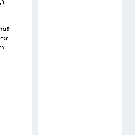
,8
Старые простыни - сокровище
для хозяйки: как превратить
нный
хлопковую ветошь в уютный
бисквитный плед
ются
19 июля
то
Зубной пастой закупаюсь
оптом: вот как отмываю
сковородки до блеска — 5
работающих лайфхаков
18 июля
Фасад без бригады и лесов: чем
облицевать дом, чтобы он
выглядел дороже сайдинга, а
стоил вдвое меньше