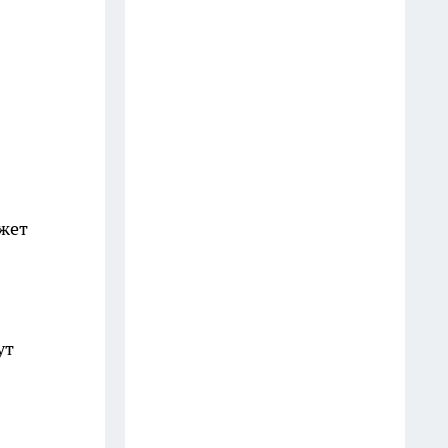
14 июля
Последствия атаки БПЛА в
Кстове, инцидент в
дзержинском баре и
загрязнение воздуха в Нижнем
Новгороде
16 июля
ожет
Варенье из крыжовника
больше не кручу: делаю
грузинское ткемали со
специями - даже друг из
Грузии одобрил
ут
13 июля
Туалет пахнет как дорогой