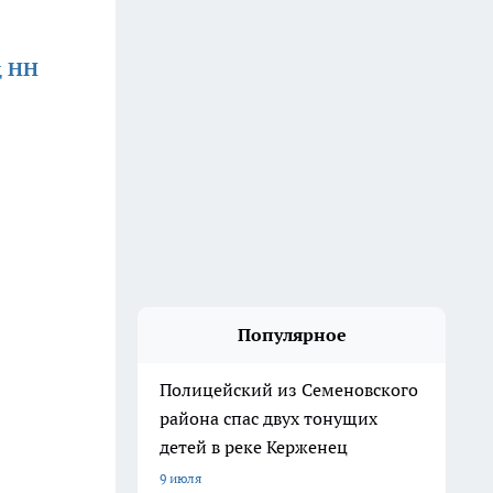
д НН
Популярное
Полицейский из Семеновского
района спас двух тонущих
детей в реке Керженец
9 июля