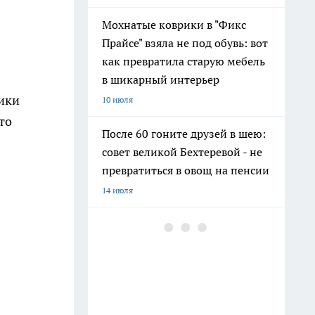
Мохнатые коврики в "Фикс
Прайсе" взяла не под обувь: вот
как превратила старую мебель
в шикарный интерьер
ики
10 июля
то
После 60 гоните друзей в шею:
совет великой Бехтеревой - не
превратиться в овощ на пенсии
14 июля
Гигант с нежной душой: как
создать белоснежную стену
цветов, от которой
невозможно отвести взгляд
13 июля