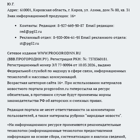
Ю.Г.
Адрес: 610001, Кировская область, г. Киров, ул. Азина, дом № 80, кв. 31
Знак информационной продукции: 16+
Контакты: Редакция: 8-927-669-90-87 Email редакции:
red@pg52.ru
Рекламный отдел: 8-920-004-61-95 Email рекламного отдела:
st@pg52.ru
Сетевое издание WWW.PROGORODNN.RU
(ВВВ.ПРОГОРОДНН.РУ). Регистрация РКН: №: 7378360181.
Регистрационный номер ЭЛ 77-90994 от 10.03.2026., выдано
Федеральной службой по надзору в сфере связи, информационных
технологий и массовых коммуникаций.
Возрастная категория сайта 16+. При использовании материалов
новостного портала progorodnn.ru гиперссылка на ресурс
обязательна
,
в противном случае будут применены нормы
законодательства РФ об авторских и смежных правах.
Редакция портала не несет ответственности за комментарии
пользователей, а также материалы рубрики "народные новости".
«На информационном ресурсе применяются рекомендательные
технологии (информационные технологии предоставления
информации на основе сбора, систематизации и анализа сведений,