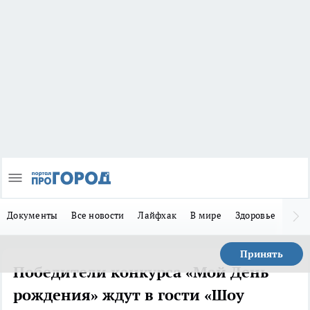
Документы
Все новости
Лайфхак
В мире
Здоровье
Зака
Принять
Победители конкурса «Мой День
рождения» ждут в гости «Шоу