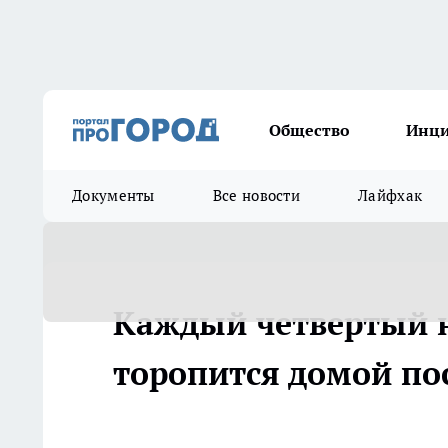
Общество
Инц
Документы
Все новости
Лайфхак
Каждый четвертый 
торопится домой пос