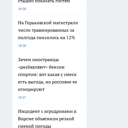
стыдно показать гостям
19:50
На Горьковской магистрали
число травмированных за
полгода снизилось на 12%
19:28
Зачем иностранцы
«разбавляют» бензин
спиртом: вот какая у смеси
есть выгода, но россияне ее
игнорируют
19:27
Инцидент с агродронами в
Ворсме объяснили резкой
сменой погоды