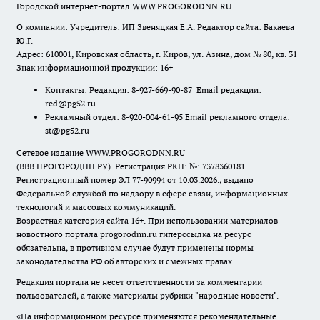
Городской интернет-портал WWW.PROGORODNN.RU
О компании: Учредитель: ИП Звеняцкая Е.А. Редактор сайта: Бакаева
Ю.Г.
Адрес: 610001, Кировская область, г. Киров, ул. Азина, дом № 80, кв. 31
Знак информационной продукции: 16+
Контакты: Редакция: 8-927-669-90-87 Email редакции:
red@pg52.ru
Рекламный отдел: 8-920-004-61-95 Email рекламного отдела:
st@pg52.ru
Сетевое издание WWW.PROGORODNN.RU
(ВВВ.ПРОГОРОДНН.РУ). Регистрация РКН: №: 7378360181.
Регистрационный номер ЭЛ 77-90994 от 10.03.2026., выдано
Федеральной службой по надзору в сфере связи, информационных
технологий и массовых коммуникаций.
Возрастная категория сайта 16+. При использовании материалов
новостного портала progorodnn.ru гиперссылка на ресурс
обязательна
,
в противном случае будут применены нормы
законодательства РФ об авторских и смежных правах.
Редакция портала не несет ответственности за комментарии
пользователей, а также материалы рубрики "народные новости".
«На информационном ресурсе применяются рекомендательные