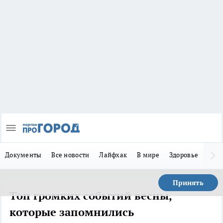
Документы
Все новости
Лайфхак
В мире
Здоровье
Зака
Принять
Топ громких событий весны,
которые запомнились