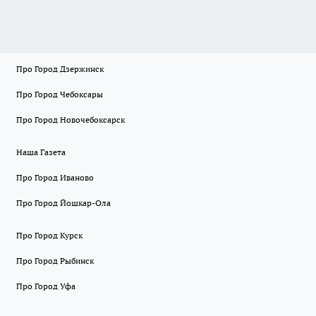
Про Город Дзержинск
Про Город Чебоксары
Про Город Новочебоксарск
Наша Газета
Про Город Иваново
Про Город Йошкар-Ола
Про Город Курск
Про Город Рыбинск
Про Город Уфа