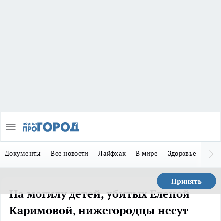
Документы
Все новости
Лайфхак
В мире
Здоровье
Зака
Принять
На могилу детей, убитых Еленой
Каримовой, нижегородцы несут