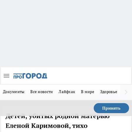
Документы
Все новости
Лайфхак
В мире
Здоровье
Зака
Принять
Детей, убитых родной матерью
Еленой Каримовой, тихо