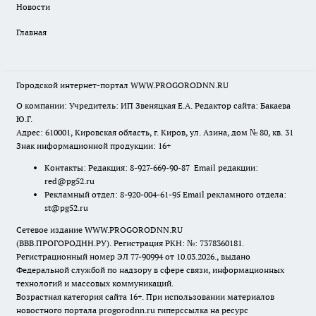
Новости
Главная
Городской интернет-портал WWW.PROGORODNN.RU
О компании: Учредитель: ИП Звеняцкая Е.А. Редактор сайта: Бакаева
Ю.Г.
Адрес: 610001, Кировская область, г. Киров, ул. Азина, дом № 80, кв. 31
Знак информационной продукции: 16+
Контакты: Редакция: 8-927-669-90-87 Email редакции:
red@pg52.ru
Рекламный отдел: 8-920-004-61-95 Email рекламного отдела:
st@pg52.ru
Сетевое издание WWW.PROGORODNN.RU
(ВВВ.ПРОГОРОДНН.РУ). Регистрация РКН: №: 7378360181.
Регистрационный номер ЭЛ 77-90994 от 10.03.2026., выдано
Федеральной службой по надзору в сфере связи, информационных
технологий и массовых коммуникаций.
Возрастная категория сайта 16+. При использовании материалов
новостного портала progorodnn.ru гиперссылка на ресурс