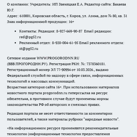
О компании: Учредитель: ИП Звеняцкая Е.А. Редактор сайта: Бакаева
Ю.Г.
Адрес: 610001, Кировская область, г. Киров, ул. Азина, дом № 80, кв. 31
Знак информационной продукции: 16+
Контакты: Редакция: 8-927-669-90-87 Email редакции:
red@pg52.ru
Рекламный отдел: 8-920-004-61-95 Email рекламного отдела:
st@pg52.ru
Сетевое издание WWW.PROGORODNN.RU
(ВВВ.ПРОГОРОДНН.РУ). Регистрация РКН: №: 7378360181.
Регистрационный номер ЭЛ 77-90994 от 10.03.2026., выдано
Федеральной службой по надзору в сфере связи, информационных
технологий и массовых коммуникаций.
Возрастная категория сайта 16+. При использовании материалов
новостного портала progorodnn.ru гиперссылка на ресурс
обязательна
,
в противном случае будут применены нормы
законодательства РФ об авторских и смежных правах.
Редакция портала не несет ответственности за комментарии
пользователей, а также материалы рубрики "народные новости".
«На информационном ресурсе применяются рекомендательные
технологии (информационные технологии предоставления