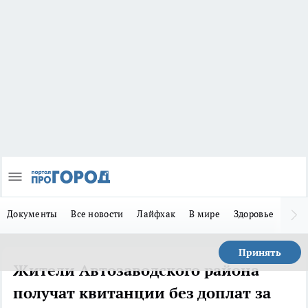
Документы
Все новости
Лайфхак
В мире
Здоровье
Зака
Принять
Жители Автозаводского района
получат квитанции без доплат за