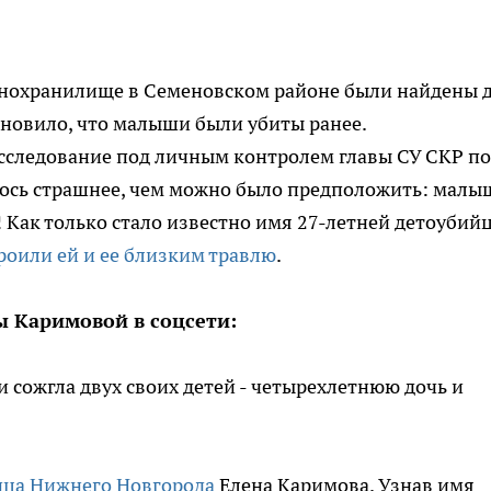
нохранилище в Семеновском районе были найдены 
ановило, что малыши были убиты ранее.
сследование под личным контролем главы СУ СКР по
лось страшнее, чем можно было предположить: малы
! Как только стало известно имя 27-летней детоубий
роили ей и ее близким травлю
.
 Каримовой в соцсети:
ица Нижнего Новгорода
Елена Каримова. Узнав имя