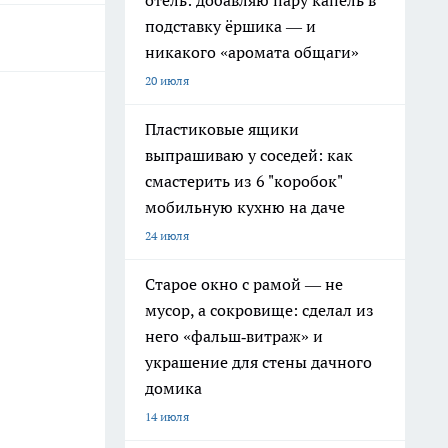
отель: добавляю пару капель в
подставку ёршика — и
никакого «аромата общаги»
20 июля
Пластиковые ящики
выпрашиваю у соседей: как
смастерить из 6 "коробок"
мобильную кухню на даче
24 июля
Старое окно с рамой — не
мусор, а сокровище: сделал из
него «фальш‑витраж» и
украшение для стены дачного
домика
14 июля