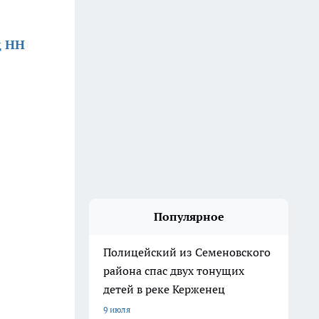
д НН
Популярное
Полицейский из Семеновского
района спас двух тонущих
детей в реке Керженец
9 июля