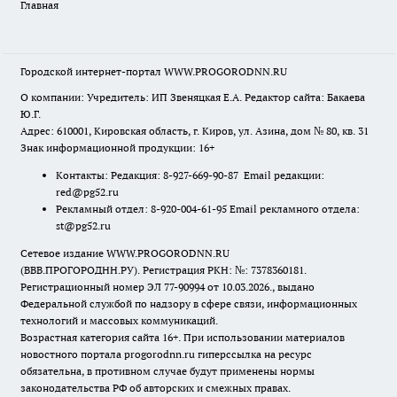
Главная
Городской интернет-портал WWW.PROGORODNN.RU
О компании: Учредитель: ИП Звеняцкая Е.А. Редактор сайта: Бакаева
Ю.Г.
Адрес: 610001, Кировская область, г. Киров, ул. Азина, дом № 80, кв. 31
Знак информационной продукции: 16+
Контакты: Редакция: 8-927-669-90-87 Email редакции:
red@pg52.ru
Рекламный отдел: 8-920-004-61-95 Email рекламного отдела:
st@pg52.ru
Сетевое издание WWW.PROGORODNN.RU
(ВВВ.ПРОГОРОДНН.РУ). Регистрация РКН: №: 7378360181.
Регистрационный номер ЭЛ 77-90994 от 10.03.2026., выдано
Федеральной службой по надзору в сфере связи, информационных
технологий и массовых коммуникаций.
Возрастная категория сайта 16+. При использовании материалов
новостного портала progorodnn.ru гиперссылка на ресурс
обязательна
,
в противном случае будут применены нормы
законодательства РФ об авторских и смежных правах.