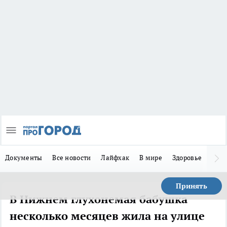
Документы
Все новости
Лайфхак
В мире
Здоровье
Зака
Принять
В Нижнем глухонемая бабушка
несколько месяцев жила на улице