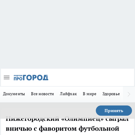
Документы
Все новости
Лайфхак
В мире
Здоровье
Зака
Принять
Нижегородский «Олимпиец» сыграл
вничью с фаворитом футбольной