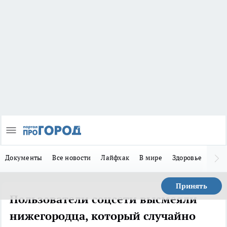
Документы
Все новости
Лайфхак
В мире
Здоровье
Зака
Принять
Пользователи соцсети высмеяли
нижегородца, который случайно