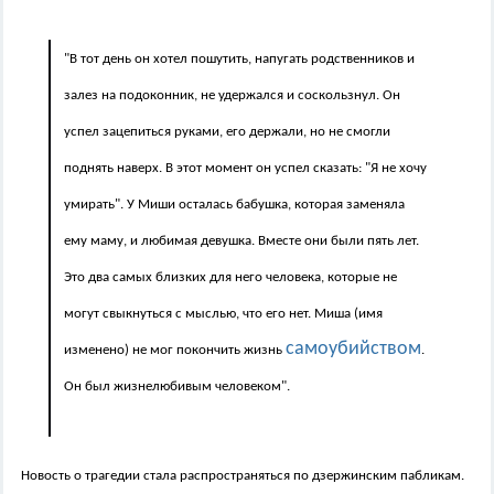
"В тот день он хотел пошутить, напугать родственников и
залез на подоконник, не удержался и соскользнул. Он
успел зацепиться руками, его держали, но не смогли
поднять наверх. В этот момент он
успел сказать: "Я не хочу
умирать". У Миши осталась бабушка, которая заменяла
ему маму, и любимая девушка. Вместе они были
пять лет.
Это два самых близких для него человека, которые не
могут свыкнуться с мыслью, что его нет. Миша (имя
самоубийством
изменено) не мог покончить жизнь
.
Он был жизнелюбивым человеком".
Новость о трагедии стала распространяться по дзержинским пабликам.