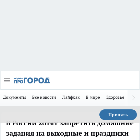
Документы
Все новости
Лайфхак
В мире
Здоровье
Зака
Принять
В России хотят запретить домашние
задания на выходные и праздники