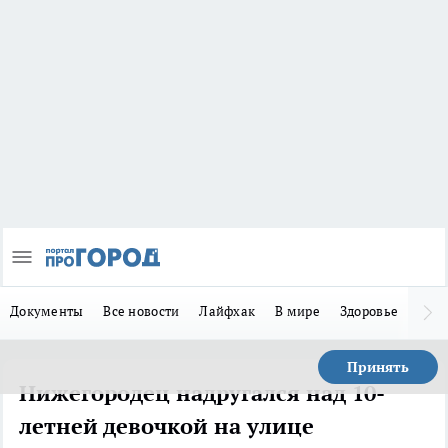
Документы
Все новости
Лайфхак
В мире
Здоровье
Зака
Принять
Нижегородец надругался над 10-
летней девочкой на улице