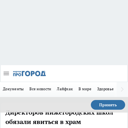
Документы
Все новости
Лайфхак
В мире
Здоровье
Зака
Принять
Директоров нижегородских школ
обязали явиться в храм