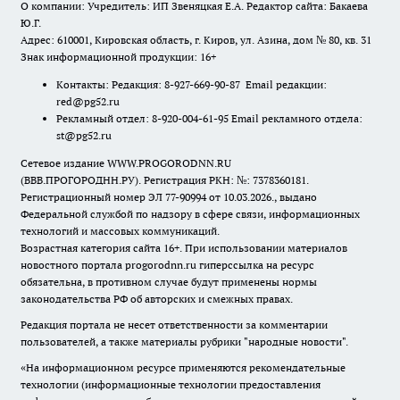
О компании: Учредитель: ИП Звеняцкая Е.А. Редактор сайта: Бакаева
Ю.Г.
Адрес: 610001, Кировская область, г. Киров, ул. Азина, дом № 80, кв. 31
Знак информационной продукции: 16+
Контакты: Редакция: 8-927-669-90-87 Email редакции:
red@pg52.ru
Рекламный отдел: 8-920-004-61-95 Email рекламного отдела:
st@pg52.ru
Сетевое издание WWW.PROGORODNN.RU
(ВВВ.ПРОГОРОДНН.РУ). Регистрация РКН: №: 7378360181.
Регистрационный номер ЭЛ 77-90994 от 10.03.2026., выдано
Федеральной службой по надзору в сфере связи, информационных
технологий и массовых коммуникаций.
Возрастная категория сайта 16+. При использовании материалов
новостного портала progorodnn.ru гиперссылка на ресурс
обязательна
,
в противном случае будут применены нормы
законодательства РФ об авторских и смежных правах.
Редакция портала не несет ответственности за комментарии
пользователей, а также материалы рубрики "народные новости".
«На информационном ресурсе применяются рекомендательные
технологии (информационные технологии предоставления