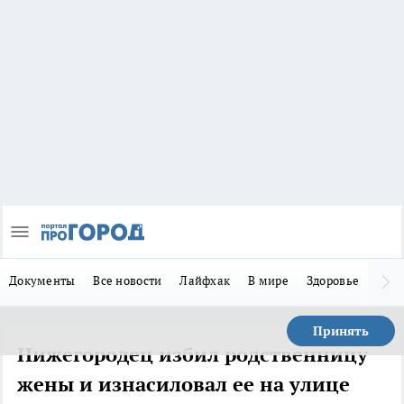
Документы
Все новости
Лайфхак
В мире
Здоровье
Зака
Принять
Нижегородец избил родственницу
жены и изнасиловал ее на улице