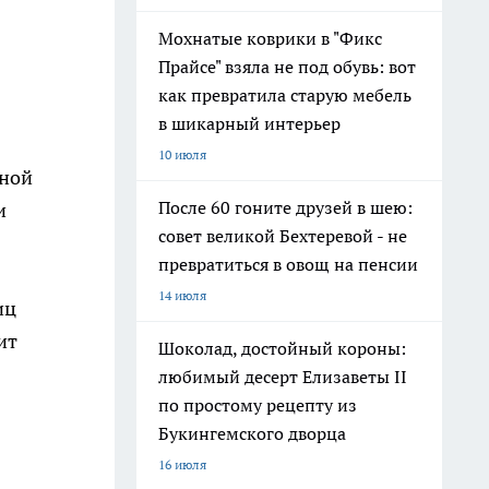
Мохнатые коврики в "Фикс
Прайсе" взяла не под обувь: вот
как превратила старую мебель
в шикарный интерьер
10 июля
тной
После 60 гоните друзей в шею:
и
совет великой Бехтеревой - не
превратиться в овощ на пенсии
14 июля
иц
ит
Шоколад, достойный короны:
любимый десерт Елизаветы II
по простому рецепту из
Букингемского дворца
16 июля