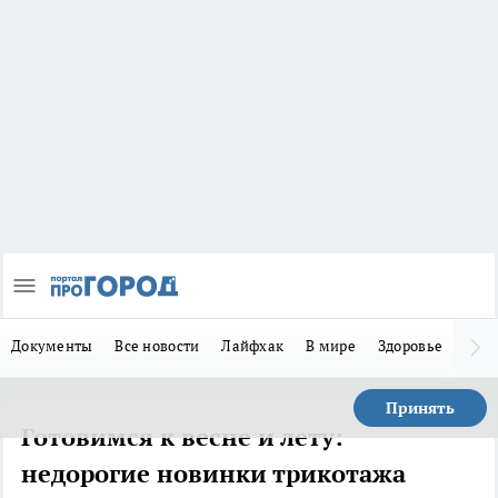
Документы
Все новости
Лайфхак
В мире
Здоровье
Зака
Принять
Готовимся к весне и лету:
недорогие новинки трикотажа