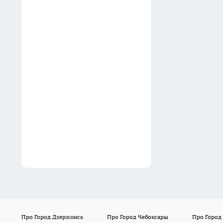
пятновыводители
14:38
Инвестиции в криптовалюту
закончились для
жительницы Борского
района потерей наследства в
5 миллионов рублей
14:19
Про Город Дзержинск
Про Город Чебоксары
Про Город