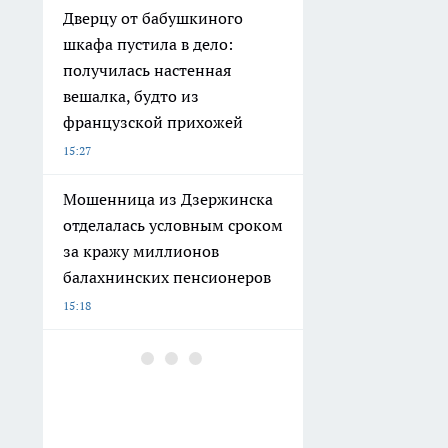
Дверцу от бабушкиного
шкафа пустила в дело:
получилась настенная
вешалка, будто из
французской прихожей
15:27
Мошенница из Дзержинска
отделалась условным сроком
за кражу миллионов
балахнинских пенсионеров
15:18
Убойный раствор для белого
белья: попробовала этот
копеечный состав и больше
не покупаю дорогие