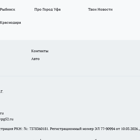
 Рыбинск
Про Город Уфа
Твои Новости
 Краснодара
Контакты
Авто
Г.
.ru
@pg52.ru
я РКН: №: 7378360181. Регистрационный номер ЭЛ 77-90994 от 10.03.2026., 