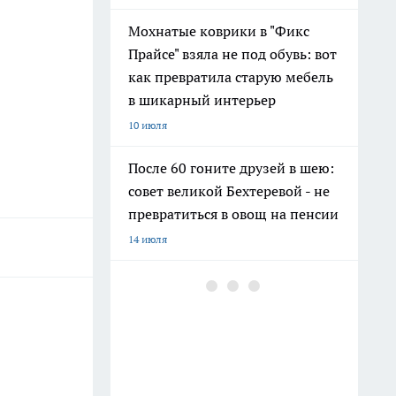
Мохнатые коврики в "Фикс
Прайсе" взяла не под обувь: вот
как превратила старую мебель
в шикарный интерьер
10 июля
После 60 гоните друзей в шею:
совет великой Бехтеревой - не
превратиться в овощ на пенсии
14 июля
Гигант с нежной душой: как
создать белоснежную стену
цветов, от которой
невозможно отвести взгляд
13 июля