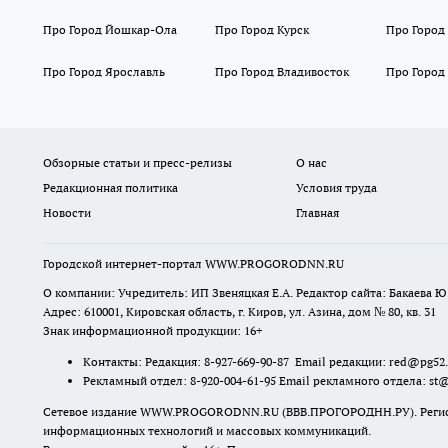
Про Город Йошкар-Ола
Про Город Курск
Про Город
Про Город Ярославль
Про Город Владивосток
Про Город
Обзорные статьи и пресс-релизы
О нас
Редакционная политика
Условия труда
Новости
Главная
Городской интернет-портал WWW.PROGORODNN.RU
О компании: Учредитель: ИП Звеняцкая Е.А. Редактор сайта: Бакаева Ю.
Адрес: 610001, Кировская область, г. Киров, ул. Азина, дом № 80, кв. 31
Знак информационной продукции: 16+
Контакты: Редакция: 8-927-669-90-87 Email редакции: red@pg52
Рекламный отдел: 8-920-004-61-95 Email рекламного отдела: st
Сетевое издание WWW.PROGORODNN.RU (ВВВ.ПРОГОРОДНН.РУ). Регистраци
информационных технологий и массовых коммуникаций.