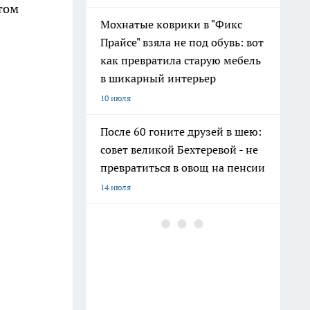
том
Мохнатые коврики в "Фикс
Прайсе" взяла не под обувь: вот
как превратила старую мебель
в шикарный интерьер
10 июля
После 60 гоните друзей в шею:
совет великой Бехтеревой - не
превратиться в овощ на пенсии
14 июля
Гигант с нежной душой: как
создать белоснежную стену
цветов, от которой
невозможно отвести взгляд
13 июля