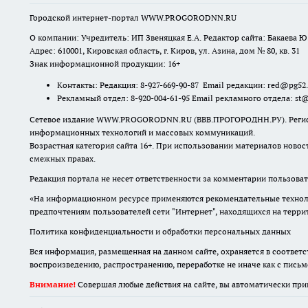
Городской интернет-портал WWW.PROGORODNN.RU
О компании: Учредитель: ИП Звеняцкая Е.А. Редактор сайта: Бакаева Ю.
Адрес: 610001, Кировская область, г. Киров, ул. Азина, дом № 80, кв. 31
Знак информационной продукции: 16+
Контакты: Редакция: 8-927-669-90-87 Email редакции: red@pg52
Рекламный отдел: 8-920-004-61-95 Email рекламного отдела: st
Сетевое издание WWW.PROGORODNN.RU (ВВВ.ПРОГОРОДНН.РУ). Регистраци
информационных технологий и массовых коммуникаций.
Возрастная категория сайта 16+. При использовании материалов новос
смежных правах.
Редакция портала не несет ответственности за комментарии пользоват
«На информационном ресурсе применяются рекомендательные техноло
предпочтениям пользователей сети "Интернет", находящихся на терр
Политика конфиденциальности и обработки персональных данных
Вся информация, размещенная на данном сайте, охраняется в соответс
воспроизведению, распространению, переработке не иначе как с пись
Внимание!
Совершая любые действия на сайте, вы автоматически при