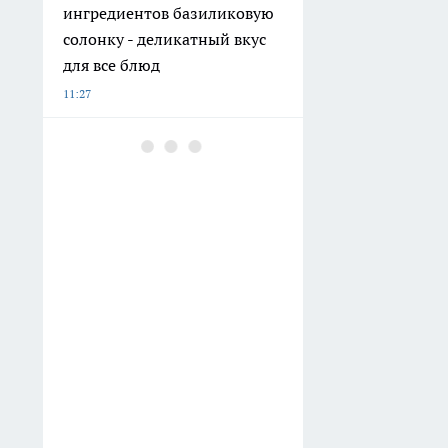
ингредиентов базиликовую
солонку - деликатный вкус
для все блюд
11:27
Пьяная компания устроила
непристойное секс-шоу
прямо на улице в Нижнем
Новгороде
11:09
Детские сады в Княгинине и
Сеченове готовятся к
открытию после
комплексного капитального
ремонта
10:51