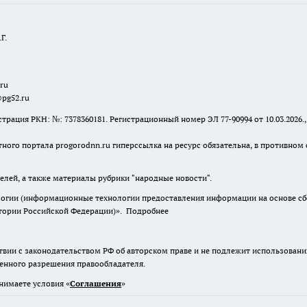
Г.
.ru
@pg52.ru
я РКН: №: 7378360181. Регистрационный номер ЭЛ 77-90994 от 10.03.2026., 
тного портала progorodnn.ru гиперссылка на ресурс обязательна
,
в противном 
елей, а также материалы рубрики "народные новости".
гии (информационные технологии предоставления информации на основе сбор
итории Российской Федерации)».
Подробнее
твии с законодательством РФ об авторском праве и не подлежит использовани
менного разрешения правообладателя.
нимаете условия «
Cоглашения
»