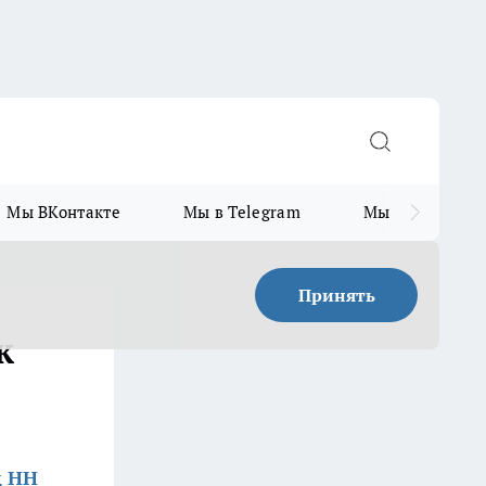
Мы ВКонтакте
Мы в Telegram
Мы в MAX
Принять
к
д НН