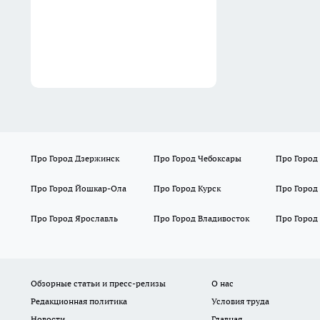
наскучила: вот чем сегодня
рукастые хозяева
отделывают стены
06:27
Про Город Дзержинск
Про Город Чебоксары
Про Город
Про Город Йошкар-Ола
Про Город Курск
Про Город
Про Город Ярославль
Про Город Владивосток
Про Город
Обзорные статьи и пресс-релизы
О нас
Редакционная политика
Условия труда
Новости
Главная