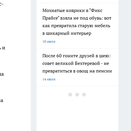
с-
Мохнатые коврики в "Фикс
Прайсе" взяла не под обувь: вот
как превратила старую мебель
в шикарный интерьер
10 июля
ь и
После 60 гоните друзей в шею:
совет великой Бехтеревой - не
превратиться в овощ на пенсии
на
14 июля
Гигант с нежной душой: как
За
создать белоснежную стену
цветов, от которой
невозможно отвести взгляд
13 июля