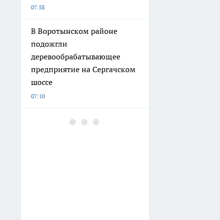
07:58
В Воротынском районе
подожгли
деревообрабатывающее
предприятие на Сергачском
шоссе
07:10
Сотрудница нижегородского
ликероводочного завода
годами получала "откаты" от
поставщиков
06:32
Обои — прошлый век,
декоративная штукатурка —