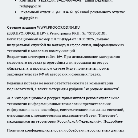
Контакты: Редакция: 8-927-669-90-87 Email редакции:
red@pg52.ru
Рекламный отдел: 8-920-004-61-95 Email рекламного отдела:
st@pg52.ru
Сетевое издание WWW.PROGORODNN.RU
(ВВВ.ПРОГОРОДНН.РУ). Регистрация РКН: №: 7378360181.
Регистрационный номер ЭЛ 77-90994 от 10.03.2026., выдано
Федеральной службой по надзору в сфере связи, информационных
технологий и массовых коммуникаций.
Возрастная категория сайта 16+. При использовании материалов
новостного портала progorodnn.ru гиперссылка на ресурс
обязательна
,
в противном случае будут применены нормы
законодательства РФ об авторских и смежных правах.
Редакция портала не несет ответственности за комментарии
пользователей, а также материалы рубрики "народные новости".
«На информационном ресурсе применяются рекомендательные
технологии (информационные технологии предоставления
информации на основе сбора, систематизации и анализа сведений,
относящихся к предпочтениям пользователей сети "Интернет",
находящихся на территории Российской Федерации)».
Подробнее
Политика конфиденциальности и обработки персональных данных