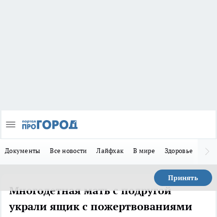
Документы
Все новости
Лайфхак
В мире
Здоровье
Зака
Принять
Многодетная мать с подругой
украли ящик с пожертвованиями