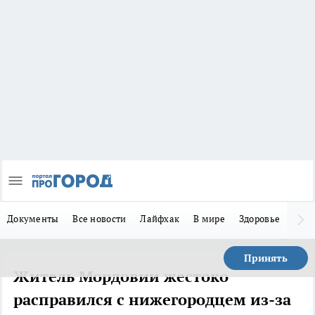
Документы
Все новости
Лайфхак
В мире
Здоровье
Зака
Принять
Житель Мордовии жестоко
расправился с нижегородцем из-за